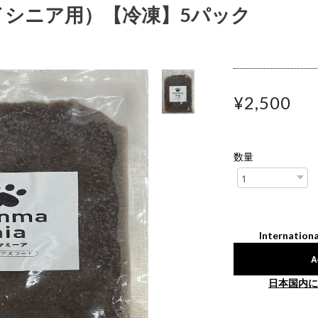
(ハイシニア用）【冷凍】5パック
¥2,500
数量
Internationa
A
日本国内に