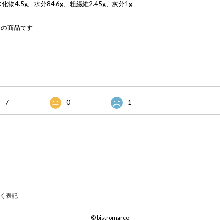
物4.5g、水分84.6g、粗繊維2.45g、灰分1g
）の商品です
7
0
1
く表記
© bistromarco