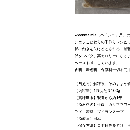
●manma mia（ハイシニア用）
シェフこだわりの手作りレシピ
腎の働きを助けるとされる「補
低タンパク、高カロリーになる
ペースト状にしています。
香料、着色料、保存料一切不使
【与え方】解凍後、そのままか
【内容量】1袋あたり100g
【賞味期限】製造から約1年
【原材料名】牛肉、カリフラワ
ラゲ、麦麹、ブイヨンスープ
【原産国】日本
【保存方法】直射日光を避け、